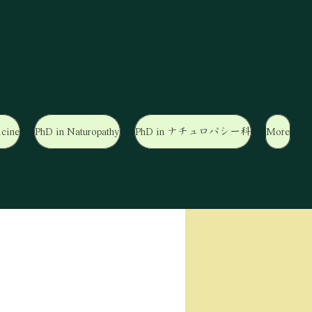
cine
PhD in Naturopathy
PhD in ナチュロパシー科
More