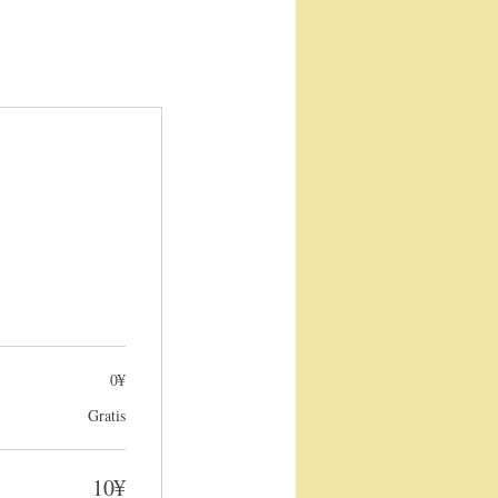
0¥
Gratis
10¥