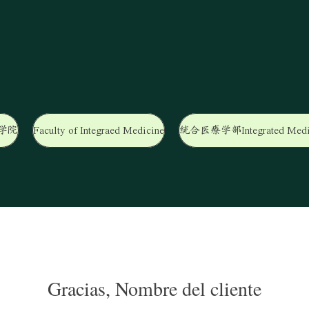
学院
Faculty of Integraed Medicine
統合医療学部Integrated Medi
Gracias, Nombre del cliente