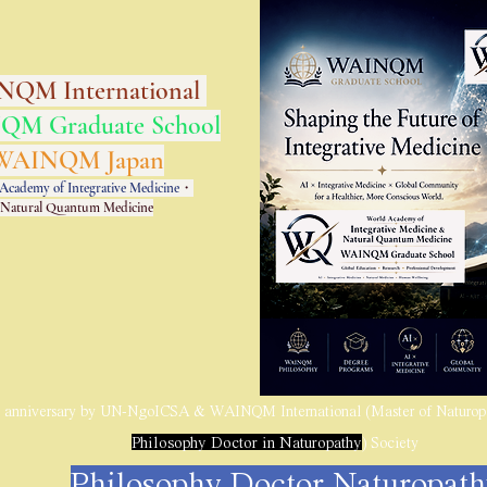
QM International
M Graduate School
WAINQM Japan
Academy of Integrative Medicine
・
Natural Quantum Medicine
h anniversary by UN-NgoICSA & WAINQM International (Master of Naturopa
Philosophy Doctor in Naturopathy
) Society
Philosophy Doctor Naturopat