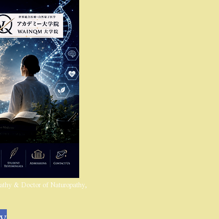
thy & Doctor of Naturopathy,
hy