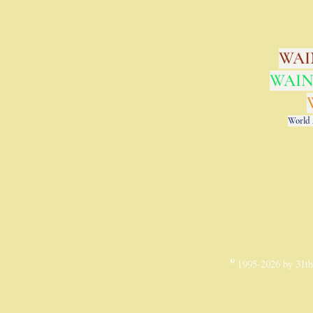
WAIN
WAINQ
World 
© 1995-2026 by 31t