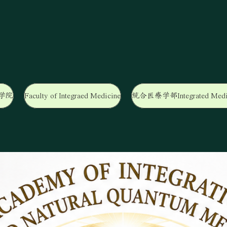
学院
Faculty of Integraed Medicine
統合医療学部Integrated Medi