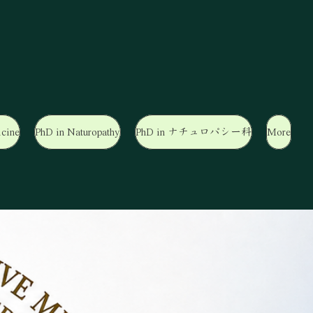
cine
PhD in Naturopathy
PhD in ナチュロパシー科
More